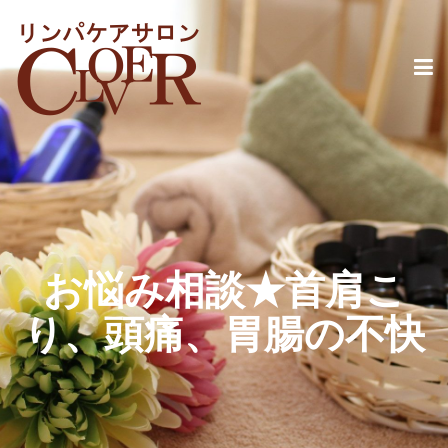
お悩み相談★首肩こ
り、頭痛、胃腸の不快