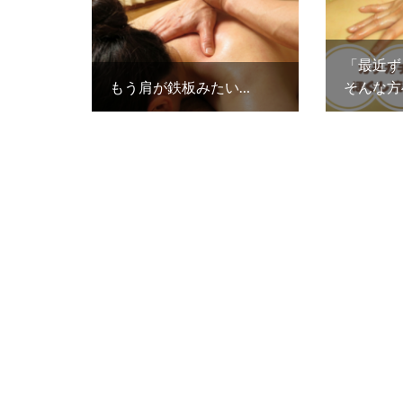
「最近ず
もう肩が鉄板みたい…
そんな方