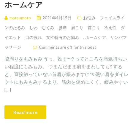
ホームケア
matsumoto
2021年4月15日
お悩み フェイスライ
ンのたるみ しわ むくみ 腰痛 肩こり 首こり 冷え性 ダ
イエット 目の疲れ 女性特有のお悩み
,
ホームケア、リンパマ
ッサージ
Comments are off for this post
脇周りをもみもみ うっ、効く〜? ってところを痛気持ちい
い程度にもみもみ。 つまんだまま肩をまわしても? する
と、直接触っていない首肩が緩みます(^^ν 硬い肩をダイレ
クトにもみもみするより、筋肉を傷めにくく、緩みやすい
[…]
Read more