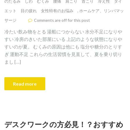
のたるみ しわ むくみ 腰痛 肩こり 首こり 冷え性 ダイ
エット 目の疲れ 女性特有のお悩み
,
ホームケア、リンパマッ
サージ
Comments are off for this post
冷たい飲み物をとる 湯船につからない 水分不足になりや
すい 冷房のきいた部屋にいる 上記のような状態になりや
すいのが夏。 むくみの原因は他にも 塩分や糖分のとりす
ぎ 運動不足 これらの生活習慣を見直して、夏を乗り切り
まし […]
Read more
デスクワークの方必見！？おすすめ