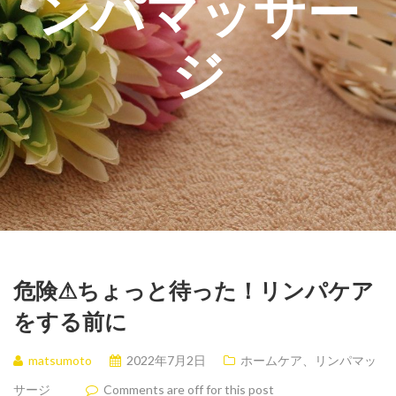
ンパマッサー
ジ
危険⚠︎ちょっと待った！リンパケア
をする前に
matsumoto
2022年7月2日
ホームケア、リンパマッ
サージ
Comments are off for this post